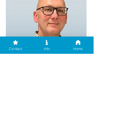
Contact
Info
Home
Patrick Waumans
Perscommunicatie
02 223 00 20
0478 94 13 64
patrick.waumans@vsoa-post.be