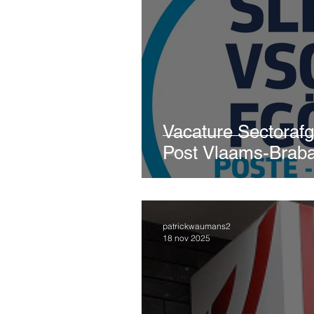
Vacature Sectoraf
Post Vlaams-Braba
patrickwaumans2
18 nov 2025