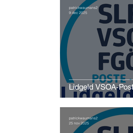
patrickwaumans2
9 dec 2025
Lidgeld VSOA-Pos
patrickwaumans2
25 nov 2025