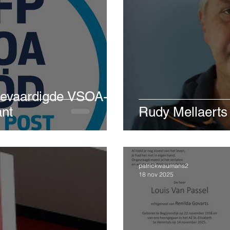
gevaardigde VSOA-
nt
Rudy Mellaerts
patrickwaumans2
18 nov 2025