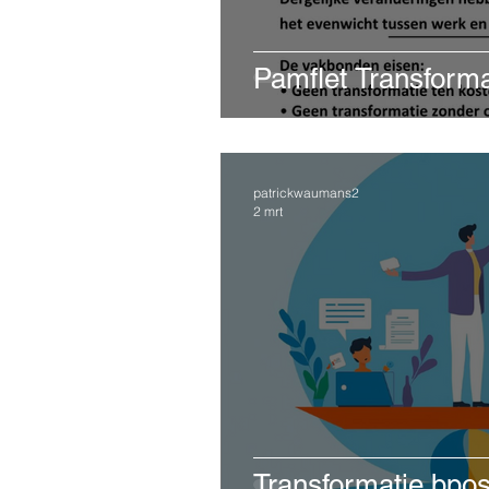
Pamflet Transforma
patrickwaumans2
2 mrt
Transformatie bpos