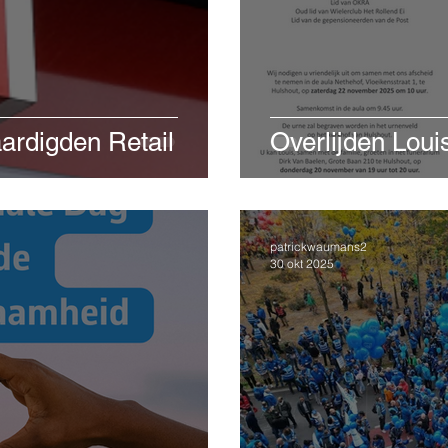
ardigden Retail
Overlijden Loui
patrickwaumans2
30 okt 2025