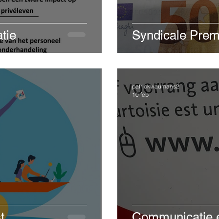
tie
Syndicale Prem
patrickwaumans2
10 feb
t
Communicatie e