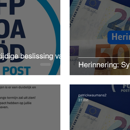
ijdige beslissing van
Herinnering: S
patrickwaumans2
31 mrt