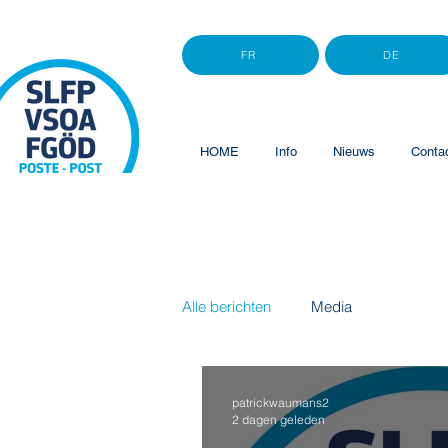
FR
DE
HOME
Info
Nieuws
Conta
Alle berichten
Media
patrickwaumans2
2 dagen geleden