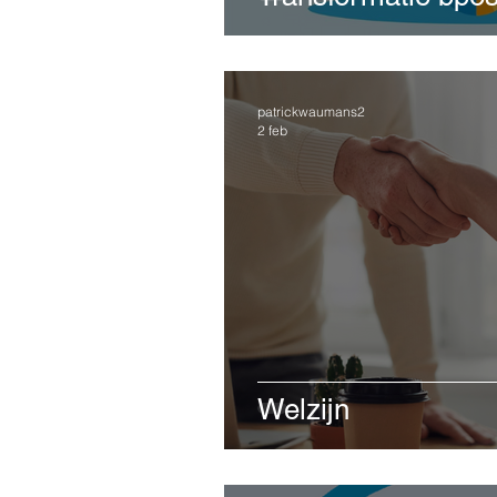
patrickwaumans2
2 feb
Welzijn