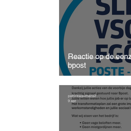
Reactie op de eenz
bpost
patrickwaumans2
9 apr