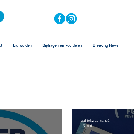
ct
Lid worden
Bijdragen en voordelen
Breaking News
patrickwaumans2
13 mei