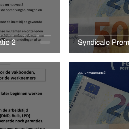
tie 2
Syndicale Premi
patrickwaumans2
11 mrt