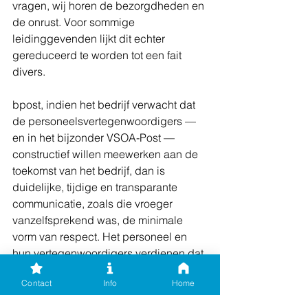
vragen, wij horen de bezorgdheden en 
de onrust. Voor sommige 
leidinggevenden lijkt dit echter 
gereduceerd te worden tot een fait 
divers.
bpost, indien het bedrijf verwacht dat 
de personeelsvertegenwoordigers — 
en in het bijzonder VSOA-Post — 
constructief willen meewerken aan de 
toekomst van het bedrijf, dan is 
duidelijke, tijdige en transparante 
communicatie, zoals die vroeger 
vanzelfsprekend was, de minimale 
vorm van respect. Het personeel en 
hun vertegenwoordigers verdienen dat 
vandaag meer dan ooit.
Contact
Info
Home