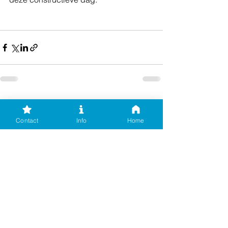
Alles weergeven
Recente blogposts
Contact
Info
Home