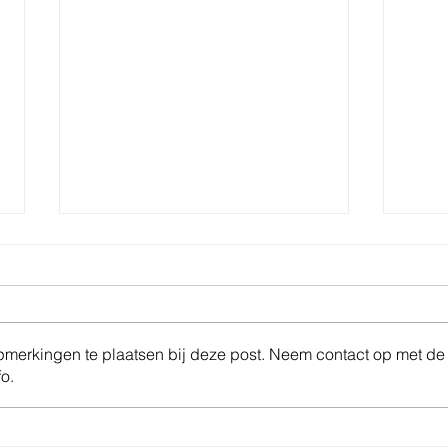
opmerkingen te plaatsen bij deze post. Neem contact op met de
o.
Pamf
Herinnering: Syndicale
Premie 2025