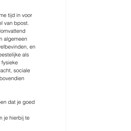
e tijd in voor 
el van bpost.
elomvattend 
en algemeen 
elbevinden, en 
estelijke als 
fysieke 
acht, sociale 
 bovendien 
en dat je goed 
e hierbij te 