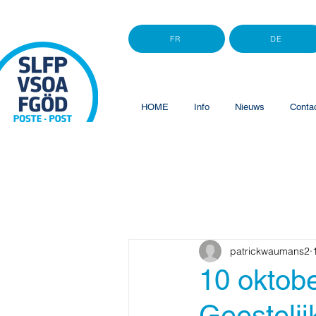
FR
DE
HOME
Info
Nieuws
Conta
patrickwaumans2
10 oktob
Geesteli