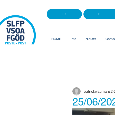
FR
DE
HOME
Info
Nieuws
Conta
patrickwaumans2
25/06/20