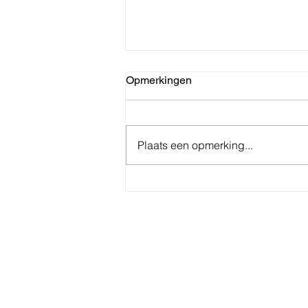
Opmerkingen
Plaats een opmerking...
Reactie op de eenzijdige
beslissing van bpost