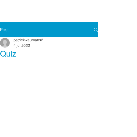
Post
patrickwaumans2
4 jul 2022
Quiz