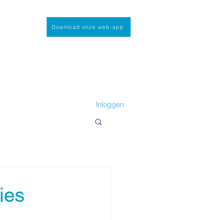
Download onze web-app
Inloggen
ies