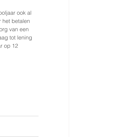
oljaar ook al 
r het betalen 
borg van een 
ag tot lening 
r op 12 