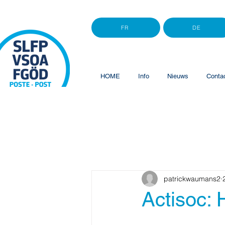
FR
DE
HOME
Info
Nieuws
Conta
patrickwaumans2
Actisoc: 