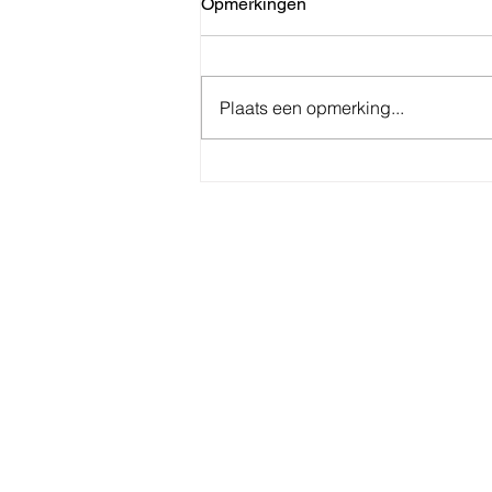
Opmerkingen
Plaats een opmerking...
Reactie op de eenzijdige
beslissing van bpost