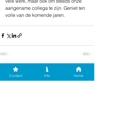
vele werk, maar ook om steeds onze 
aangename collega te zijn. Geniet ten 
volle van de komende jaren.
Alles weergeven
Recente blogposts
Contact
Info
Home