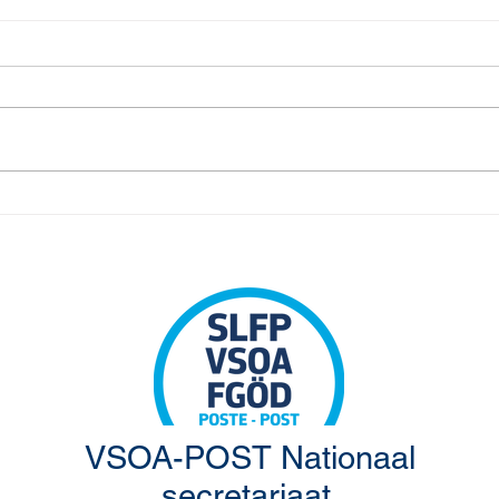
Pamf
Herinnering: Syndicale
Premie 2025
VSOA-POST Nationaal
secretariaat