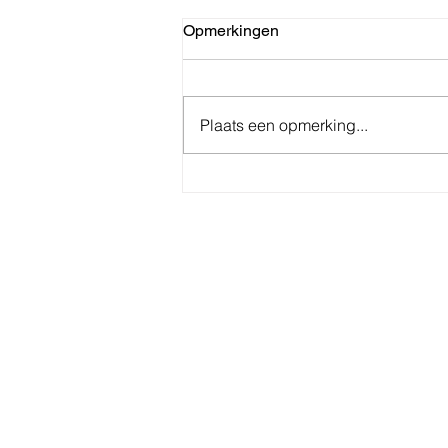
Opmerkingen
Plaats een opmerking...
Reactie op de eenzijdige
beslissing van bpost