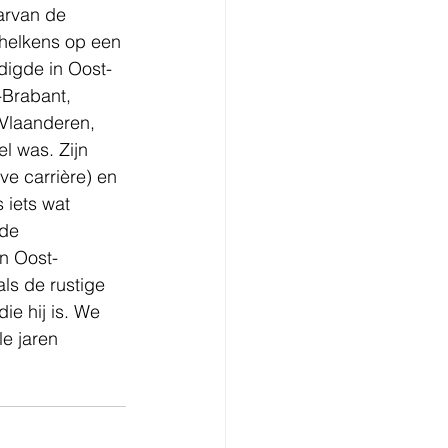
arvan de 
chelkens op een 
digde in Oost-
Brabant, 
Vlaanderen, 
l was. Zijn 
eve carrière) en 
s iets wat 
 de 
n Oost-
ls de rustige 
ie hij is. We 
le jaren 