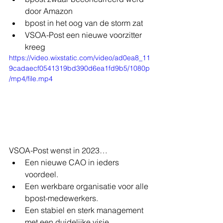
door Amazon
bpost in het oog van de storm zat
VSOA-Post een nieuwe voorzitter 
kreeg
https://video.wixstatic.com/video/ad0ea8_11
9cadaecf0541319bd390d6ea1fd9b5/1080p
/mp4/file.mp4
VSOA-Post wenst in 2023…
Een nieuwe CAO in ieders 
voordeel.
Een werkbare organisatie voor alle 
bpost-medewerkers.
Een stabiel en sterk management 
met een duidelijke visie. 