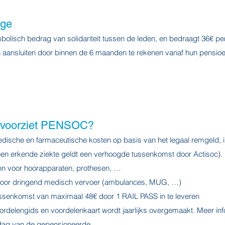
age
bolisch bedrag van solidariteit tussen de leden, en bedraagt 36€ per
aansluiten door binnen de 6 maanden te rekenen vanaf hun pensioe
 voorziet PENSOC?
ische en farmaceutische kosten op basis van het legaal remgeld, 
een erkende ziekte geldt een verhoogde tussenkomst door Actisoc).
n voor hoorapparaten, prothesen, …
oor dringend medisch vervoer (ambulances, MUG, …)
ussenkomst van maximaal 48€ door 1 RAIL PASS in te leveren
ordelengids en voordelenkaart wordt jaarlijks overgemaakt. Meer in
 dag van de gepensioneerde