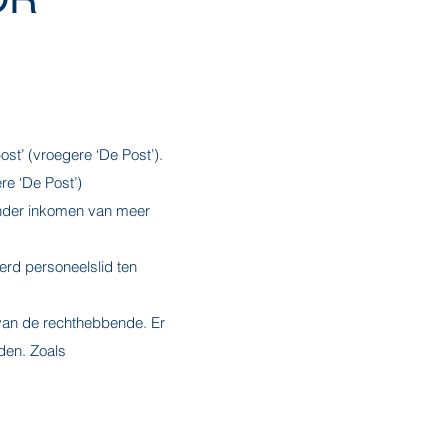
st’ (vroegere ‘De Post’).
re ‘De Post’)
ander inkomen van meer
rd personeelslid ten
 van de rechthebbende. Er
den. Zoals