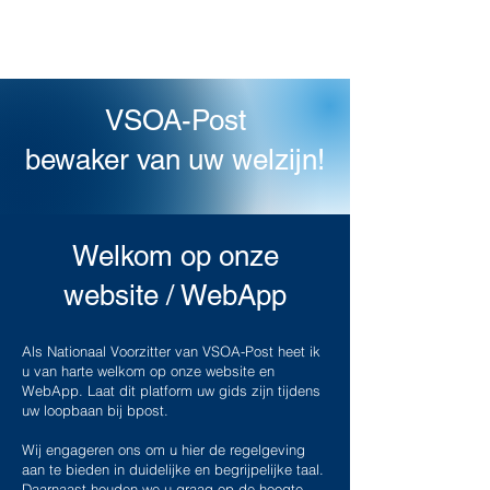
VSOA-Post
bewaker van uw welzijn!
Welkom op onze
website / WebApp
Als Nationaal Voorzitter van VSOA-Post heet ik
u van harte welkom op onze website en
WebApp. Laat dit platform uw gids zijn tijdens
uw loopbaan bij bpost.
​Wij engageren ons om u hier de regelgeving
aan te bieden in duidelijke en begrijpelijke taal.
Daarnaast houden we u graag op de hoogte