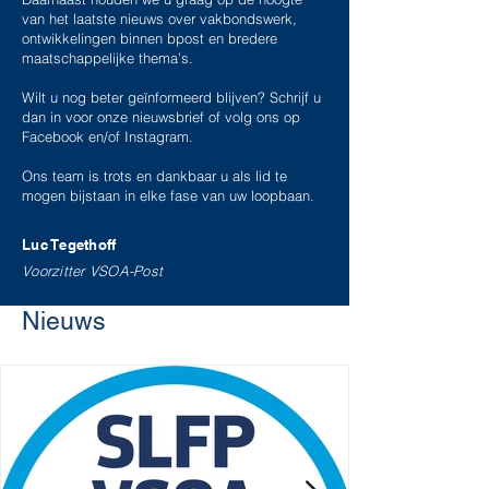
van het laatste nieuws over vakbondswerk,
ontwikkelingen binnen bpost en bredere
maatschappelijke thema’s.
Wilt u nog beter geïnformeerd blijven? Schrijf u
dan in voor onze nieuwsbrief of volg ons op
Facebook en/of Instagram.
Ons team is trots en dankbaar u als lid te
mogen bijstaan in elke fase van uw loopbaan.
Luc Tegethoff
Voorzitter VSOA-Post
Nieuws